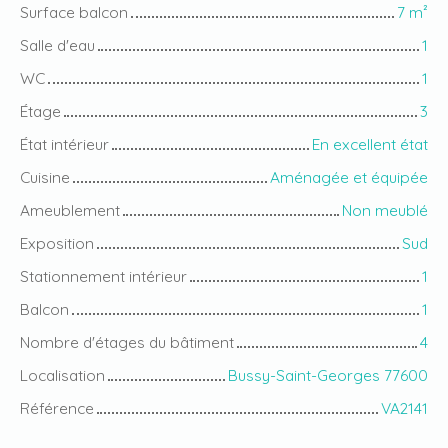
Surface balcon
7
m²
Salle d'eau
1
WC
1
Étage
3
État intérieur
En excellent état
Cuisine
Aménagée et équipée
Ameublement
Non meublé
Exposition
Sud
Stationnement intérieur
1
Balcon
1
Nombre d'étages du bâtiment
4
Localisation
Bussy-Saint-Georges 77600
Référence
VA2141