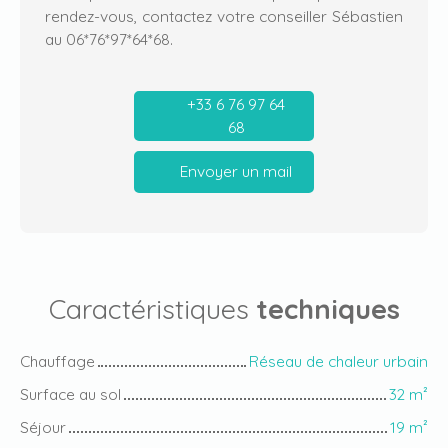
rendez-vous, contactez votre conseiller Sébastien
au 06*76*97*64*68.
+33 6 76 97 64
68
Envoyer un mail
Caractéristiques
techniques
Chauffage
Réseau de chaleur urbain
Surface au sol
32
m²
Séjour
19
m²