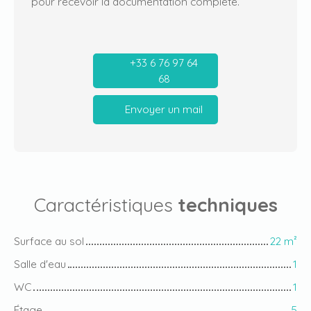
pour recevoir la documentation complète.
+33 6 76 97 64
68
Envoyer un mail
Caractéristiques
techniques
Surface au sol
22
m²
Salle d'eau
1
WC
1
Étage
5