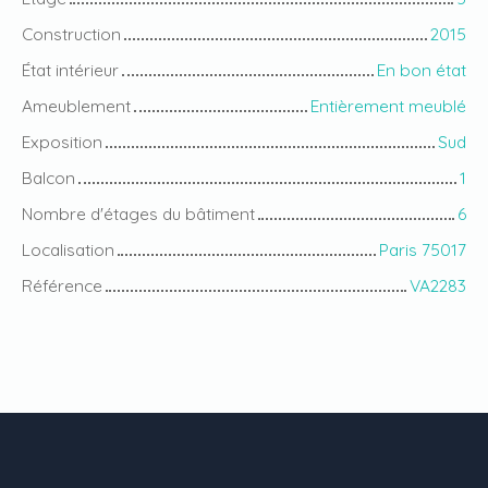
Construction
2015
État intérieur
En bon état
Ameublement
Entièrement meublé
Exposition
Sud
Balcon
1
Nombre d'étages du bâtiment
6
Localisation
Paris 75017
Référence
VA2283