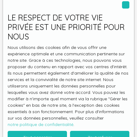
J'accepte le traitement de mes données
LE RESPECT DE VOTRE VIE
personnelles conformément au RGPD. Si vous ne
PRIVÉE EST UNE PRIORITÉ POUR
souhaitez pas faire l'objet de prospection
NOUS
commerciale par voie téléphonique, vous pouvez
vous inscrire gratuitement sur la liste d'opposition
Nous utilisons des cookies afin de vous offrir une
au démarchage téléphonique, prévu par l'article
expérience optimale et une communication pertinente sur
L223-1 du code de la consommation, sur le site
notre site. Grace à ces technologies, nous pouvons vous
Internet www.bloctel.gouv.fr ou par courrier
proposer du contenu en rapport avec vos centres d'intérêt.
adressé à :
Ils nous permettent également d'améliorer la qualité de nos
services et la convivialité de notre site internet. Nous
Société Worldline, Service Bloctel, CS 61311, 41013
utiliserons uniquement les données personnelles pour
BLOIS CEDEX.
lesquelles vous avez donné votre accord. Vous pouvez les
modifier à n'importe quel moment via la rubrique ″Gérer les
Pour en savoir plus sur le traitement de vos
cookies″ en bas de notre site, à l'exception des cookies
essentiels à son fonctionnement. Pour plus d'informations
données personnelles, veuillez consulter notre
sur vos données personnelles, veuillez consulter
politique de confidentialité
.
notre politique de confidentialité
.