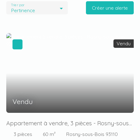
Trier par
Créer une alerte
Pertinence
Vendu
Vendu
Appartement à vendre, 3 pièces - Rosny-sous-
Bois 93110
3
pièces
60
m²
Rosny-sous-Bois 93110