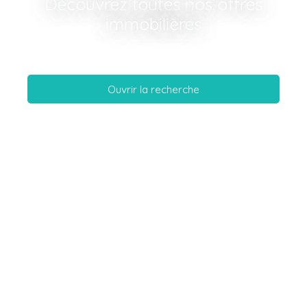
Découvrez toutes nos offres
immobilières
Ouvrir la recherche
Type d'offre
Vente
Type de bien
Appartement
Localisation
Rosny-sous-Bois (93110)
Budget max (€)
Surface min (m²)