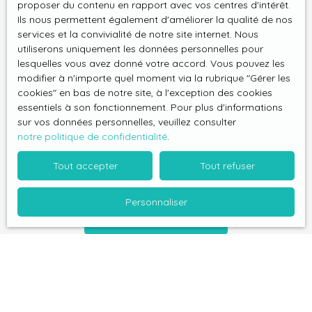
proposer du contenu en rapport avec vos centres d'intérêt.
au démarchage téléphonique, prévu par l'article
Ils nous permettent également d'améliorer la qualité de nos
L223-1 du code de la consommation, sur le site
services et la convivialité de notre site internet. Nous
Internet www.bloctel.gouv.fr ou par courrier
utiliserons uniquement les données personnelles pour
adressé à :
lesquelles vous avez donné votre accord. Vous pouvez les
modifier à n'importe quel moment via la rubrique ″Gérer les
cookies″ en bas de notre site, à l'exception des cookies
Société Worldline, Service Bloctel, CS 61311, 41013
essentiels à son fonctionnement. Pour plus d'informations
BLOIS CEDEX.
sur vos données personnelles, veuillez consulter
notre politique de confidentialité
.
Pour en savoir plus sur le traitement de vos
données personnelles, veuillez consulter notre
Tout accepter
Tout refuser
politique de confidentialité
.
Personnaliser
Recevoir des annonces