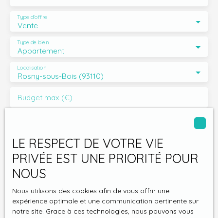
Contactez-nous dès maintenant pour une visite! Ne
laissez pas passer cette occasion unique de découvrir
Type d'offre
Vente
votre futur chez-vous. Prenez rendez-vous avec l'un de
nos conseiller en immobilier pour explorer ce magnifique
Type de bien
appartement.
Appartement
Localisation
Rosny-sous-Bois (93110)
Budget max (€)
Surface min (m²)
LE RESPECT DE VOTRE VIE
Pièces min
PRIVÉE EST UNE PRIORITÉ POUR
NOUS
J'accepte le traitement de mes données
personnelles conformément au RGPD. Si vous ne
Nous utilisons des cookies afin de vous offrir une
souhaitez pas faire l'objet de prospection
expérience optimale et une communication pertinente sur
commerciale par voie téléphonique, vous pouvez
notre site. Grace à ces technologies, nous pouvons vous
vous inscrire gratuitement sur la liste d'opposition