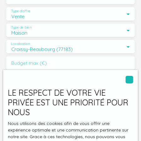
en famille. Les menuiseries en double vitrage
garantissent une excellente isolation phonique et
Type d'offre
Vente
thermique, sans altérer le charme des lieux. Un lieu de vie
unique, alliant charme d’antan et confort moderne.
Type de bien
N’attendez plus pour venir la découvrir. Contactez-nous
Maison
dès maintenant pour organiser une visite !
Localisation
Croissy-Beaubourg (77183)
Budget max (€)
Surface min (m²)
LE RESPECT DE VOTRE VIE
Pièces min
PRIVÉE EST UNE PRIORITÉ POUR
NOUS
J'accepte le traitement de mes données
personnelles conformément au RGPD. Si vous ne
Nous utilisons des cookies afin de vous offrir une
souhaitez pas faire l'objet de prospection
expérience optimale et une communication pertinente sur
commerciale par voie téléphonique, vous pouvez
notre site. Grace à ces technologies, nous pouvons vous
vous inscrire gratuitement sur la liste d'opposition