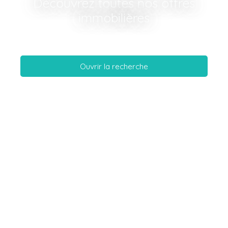
Découvrez toutes nos offres
immobilières
Ouvrir la recherche
Type d'offre
Vente
Type de bien
Maison
Localisation
Croissy-Beaubourg (77183)
Budget max (€)
Surface min (m²)