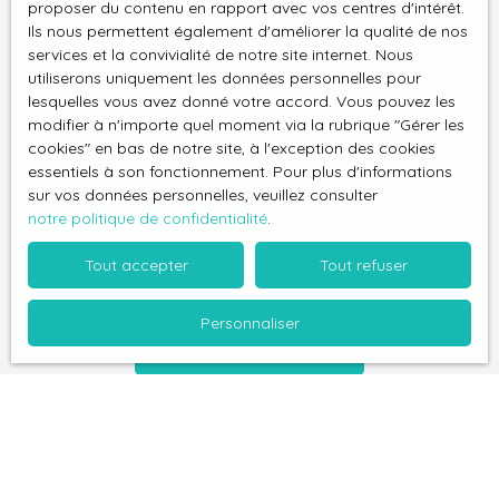
proposer du contenu en rapport avec vos centres d'intérêt.
au démarchage téléphonique, prévu par l'article
Ils nous permettent également d'améliorer la qualité de nos
L223-1 du code de la consommation, sur le site
services et la convivialité de notre site internet. Nous
Internet www.bloctel.gouv.fr ou par courrier
utiliserons uniquement les données personnelles pour
adressé à :
lesquelles vous avez donné votre accord. Vous pouvez les
modifier à n'importe quel moment via la rubrique ″Gérer les
cookies″ en bas de notre site, à l'exception des cookies
Société Worldline, Service Bloctel, CS 61311, 41013
essentiels à son fonctionnement. Pour plus d'informations
BLOIS CEDEX.
sur vos données personnelles, veuillez consulter
notre politique de confidentialité
.
Pour en savoir plus sur le traitement de vos
données personnelles, veuillez consulter notre
Tout accepter
Tout refuser
politique de confidentialité
.
Personnaliser
Recevoir des annonces